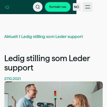
Kontakt oss
Bli en del av Kameleon
Kontakt oss
NO
Support
Nyheter & kundehistorier
FAQ
Bransjer
Intern inloggning
Aktuelt
Ledig stilling som Leder support
Ledig stilling som Leder
support
27.12.2021