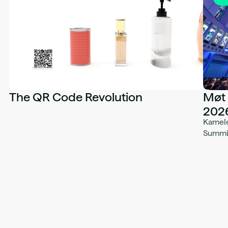
The QR Code Revolution
Møt 
202
Kamele
Summit