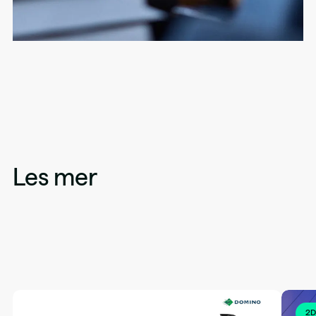
Les mer
2D