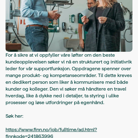
For å sikre at vi oppfyller våre løfter om den beste
kundeopplevelsen søker vi nå en strukturert og initiativrik
leder for vår supportfunksjon. Oppdragene spenner over
mange produkt- og kompetanseområder. Til dette kreves
en dedikert person som liker å kommunisere med både
kunder og kolleger. Den vi søker må håndtere en travel
hverdag, like å dykke ned i detaljer, ta styring i ulike
prosesser og løse utfordringer på egenhånd.
Søk her:
https://www.finn.no/job/fulltime/ad.html?
finnkode=241863996