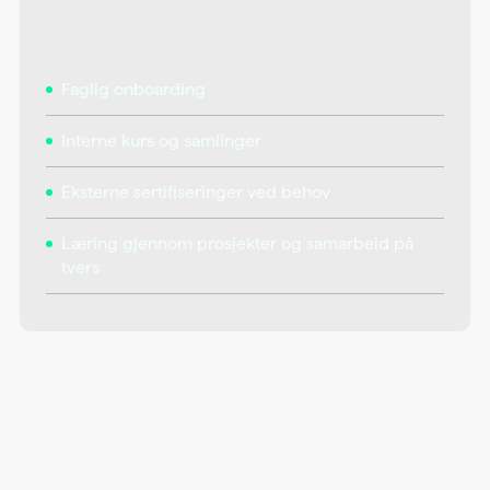
Faglig onboarding
Interne kurs og samlinger
Eksterne sertifiseringer ved behov
Læring gjennom prosjekter og samarbeid på
tvers