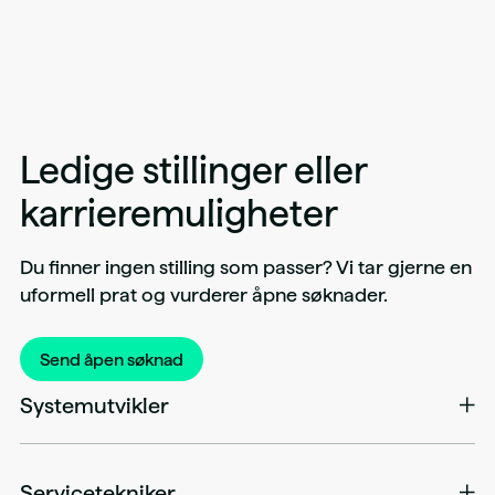
Ledige stillinger eller
karrieremuligheter
Du finner ingen stilling som passer? Vi tar gjerne en
uformell prat og vurderer åpne søknader.
Send åpen søknad
Systemutvikler
Systemutvikleren i Kameleon bygger løsninger som
faktisk brukes i produksjonshverdagen. Rollen handler
Servicetekniker