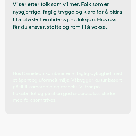
Vi ser etter folk som vil mer. Folk som er
nysgjerrige, faglig trygge og klare for å bidra
til å utvikle fremtidens produksjon. Hos oss
får du ansvar, støtte og rom til å vokse.
Hos Kameleon kombinerer vi faglig dyktighet med
et åpent og uformelt miljø. Vi bygger kultur basert
på tillit, samarbeid og respekt. Vi tror på
fleksibilitet og på at en god arbeidsplass starter
med folk som trives.