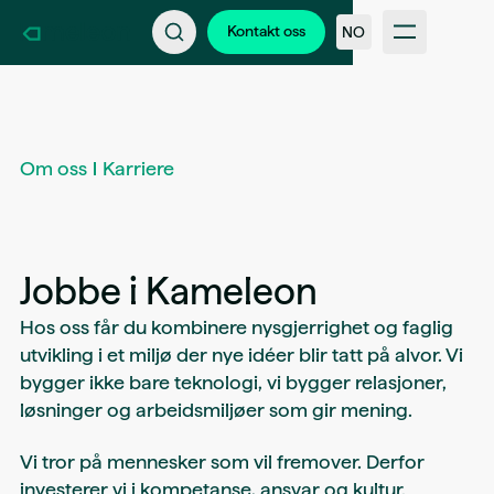
Kontakt oss
Bli en del av Kameleon
Kontakt oss
NO
Support
Nyheter & kundehistorier
FAQ
Bransjer
Intern inloggning
Om oss
Karriere
Jobbe i Kameleon
Hos oss får du kombinere nysgjerrighet og faglig
utvikling i et miljø der nye idéer blir tatt på alvor. Vi
bygger ikke bare teknologi, vi bygger relasjoner,
løsninger og arbeidsmiljøer som gir mening.
Vi tror på mennesker som vil fremover. Derfor
investerer vi i kompetanse, ansvar og kultur.