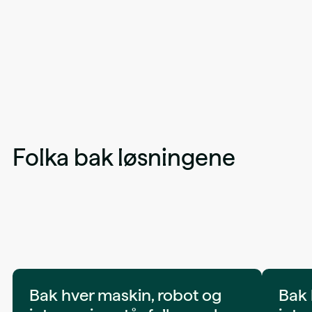
Folka bak løsningene
Bak hver maskin, robot og
Bak 