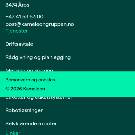
3474 Åros
+47 41 53 53 00
post@kameleongruppen.no
Tjenester
Driftsavtale
Rådgivning og planlegging
Merking og sporing
Personvern og cookies
Softwareløsninger og digitalisering
©
2026
Kameleon
Etiketter og etikettsystemer
Robotløsninger
Selvkjørende roboter
Linker