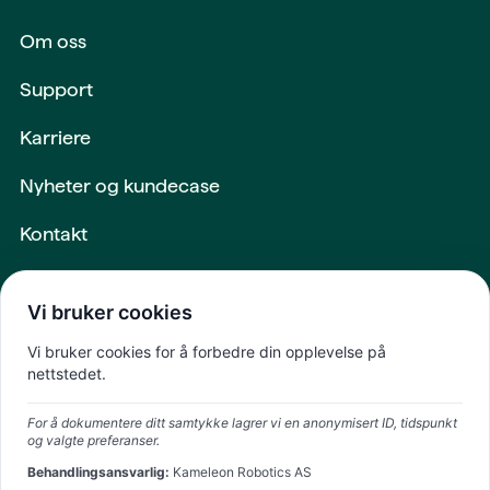
Om oss
Support
Karriere
Nyheter og kundecase
Kontakt
Maskiner og utstyr
Vi bruker cookies
Intern login
Vi bruker cookies for å forbedre din opplevelse på
nettstedet.
Fremtiden
For å dokumentere ditt samtykke lagrer vi en anonymisert ID, tidspunkt
skapes sammen
og valgte preferanser.
Behandlingsansvarlig:
Kameleon Robotics AS