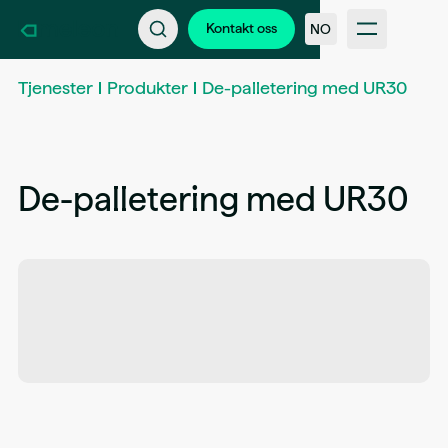
Kontakt oss
Bli en del av Kameleon
Kontakt oss
NO
Support
Nyheter & kundehistorier
Tjenester
Produkter
De-palletering med UR30
FAQ
Bransjer
Intern inloggning
De-palletering med UR30