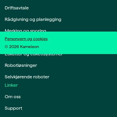
Driftsavtale
Rådgivning og planlegging
Merking og sporing
Personvern og cookies
Softwareløsninger og digitalisering
©
2026
Kameleon
Etiketter og etikettsystemer
Robotløsninger
Selvkjørende roboter
Linker
Om oss
Support