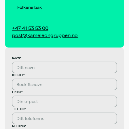
Folkene bak
+47 41 53 53 00
post@kameleongruppen.no
NAVN*
BEDRIFT*
EPOST*
TELEFON*
MELDING*