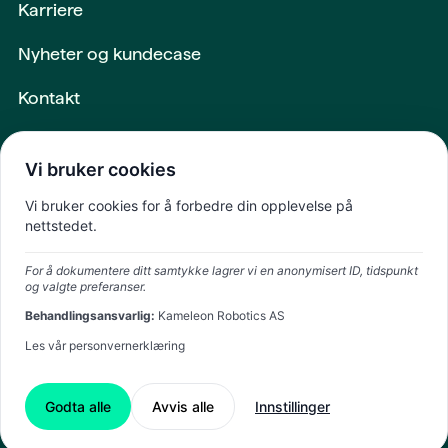
Karriere
Nyheter og kundecase
Kontakt
Maskiner og utstyr
Vi bruker cookies
Intern login
Vi bruker cookies for å forbedre din opplevelse på
nettstedet.
Fremtiden
For å dokumentere ditt samtykke lagrer vi en anonymisert ID, tidspunkt
skapes sammen
og valgte preferanser.
Behandlingsansvarlig:
Kameleon Robotics AS
Les vår personvernerklæring
Godta alle
Avvis alle
Innstillinger
Support (NO)
Support (EN)